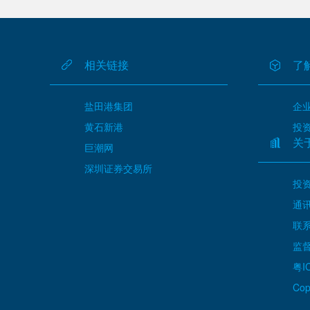
相关链接
了
盐田港集团
企
黄石新港
投
关
巨潮网
深圳证券交易所
投资
通讯
联系
监督
粤I
Cop