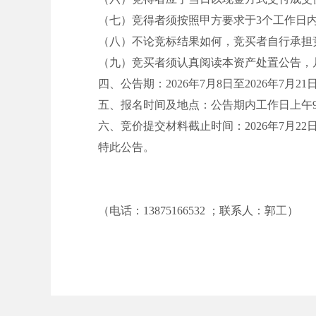
（七）竞得者须按照甲方要求于
3个工作日
（八）不论竞标结果如何，竞买者自行承担
（九）竞买者须认真阅读本资产处置公告，
四、公告期：
202
6
年
7
月
8
日至
202
6
年
7
月
21
五、报名时间及地点：公告期内工作日上午
六、竞价提交材料截止时间：
202
6
年
7
月
22
特此公告
。
（电话：
13875166532
；联系人：
郭工
）