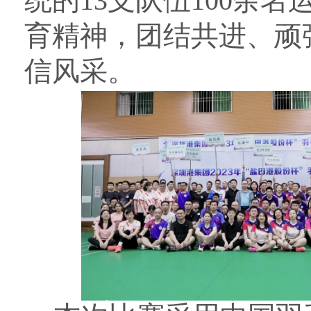
统的
13
支队伍
100
余名
育精神，团结共进、顽
信风采。