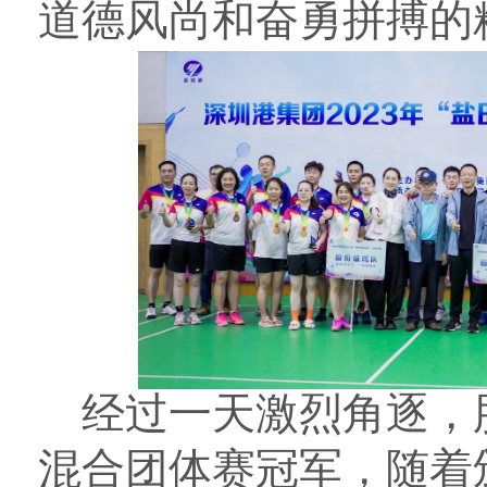
道德风尚和奋勇拼搏的
经
过一天激烈角逐，
混合团体
赛冠军，
随着