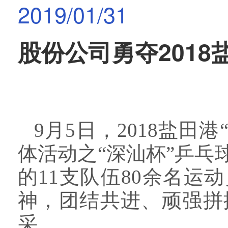
2019/01/31
股份公司勇夺201
9
月
5
日，
2018
盐田港
体活动之“深汕杯”乒
的
11
支队伍
80
余名运动
神，团结共进、顽强拼
采。