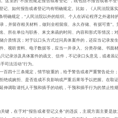
为。这里的
“不按照规定报告或者登记”，既包括不报告或者不
者登记、如何报告或者登记均有明确规定。比如，《人民法院落
条明确规定，“人民法院以外的组织、个人在诉讼程序之外递转
录，并留存相关材料，做到全程留痕、永久存储、有据可查”。
名、所在单位与职务、来文来函的时间、内容和形式等情况；
储介质情况；对于以口头方式过问具体案件的，还应当记录发
件、视听资料、电子数据等，应当一并录入、分类存储。书面
员只记录涉及具体案件的函文、信件，不记录口头意见，或者虽
手司法活动”行为。
一百四十三条规定，情节较重的，给予警告或者严重警告处分
拒绝或婉拒、是否造成不良影响或严重后果等予以把握。在取
延伸调取请托人干预和插手的动机，干预和插手行为的禁止性
的关键，在于对
“报告或者登记义务”的违反，主观方面主要是