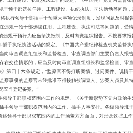
任用、工程建设、执纪执法工作的规定。《中国共产党党内监督条
规干预干部选拔任用、工程建设、执纪执法、司法活动等问题，
“严格执行领导干部插手干预重大事项记录制度，发现问题及时报
在违规干预干部选拔任用、工程建设、执法司法等问题的，受
的违规干预行为应当坚决抵制，及时向党组织报告。不按要求报
预和插手执纪执法活动的规定。《中国共产党纪律检查机关监督执
当向审查调查组组长和监督检查、审查调查部门主要负责人报
存在交往情形的，应当及时向审查调查组组长和监督检查、审
法》第四十六条规定，“监察官不得打听案情、过问案件、说情
监察事项的监察官未经批准不得接触被调查人、涉案人员及其
况应当登记备案。”
插手领导干部职权范围内工作的规定。《关于新形势下党内政治生
插手领导干部职权范围内的工作、插手人事安排。各级领导班
前述领导干部职权范围内的工作涵盖方方面面，对涉及这些工