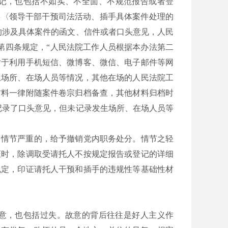
登记，也包括不如实、不全面、不规范报告或者登
实〈领导干部干预司法活动、插手具体案件处理的
的涉及具体案件的函文、信件或者口头意见，人民
第四条规定，“人民法院工作人员根据本办法第二
对于利用手机短信、微博客、微信、电子邮件等网
生场所、在场人员等情况，其他在场的人民法院工
材料一律附随案件卷宗归档备查，其他材料归档时
记录了口头意见，但未记录发生场所、在场人员等
；情节严重的，给予撤销党内职务处分。情节之轻
证时，除调取受请托人不按规定报告或登记的详细
规定，印证请托人干预和插手的违规性等基础性材
故意，也包括过失。故意的背后往往是好人主义作