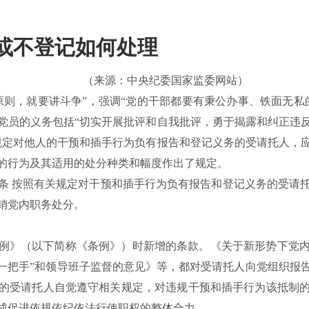
或不登记如何处理
（
来源：中央纪委国家监委网站
）
原则，就要讲斗争”，强调“党的干部都要有秉公办事、铁面无私
党员的义务包括“切实开展批评和自我批评，勇于揭露和纠正违
规定对他人的干预和插手行为负有报告和登记义务的受请托人，
的行为及其适用的处分种类和幅度作出了规定。
条
按照有关规定对干预和插手行为负有报告和登记义务的受请
销党内职务处分。
分条例》（以下简称《条例》）时新增的条款。《关于新形势下党
对“一把手”和领导班子监督的意见》等，都对受请托人向党组织
的受请托人自觉遵守相关规定，对违规干预和插手行为该抵制
成促进依规依纪依法行使职权的整体合力。