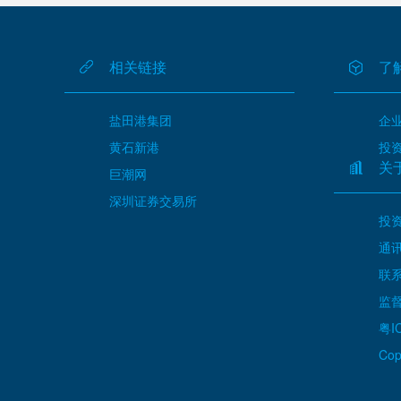
相关链接
了
盐田港集团
企
黄石新港
投
关
巨潮网
深圳证券交易所
投资
通讯
联系
监督
粤I
Cop